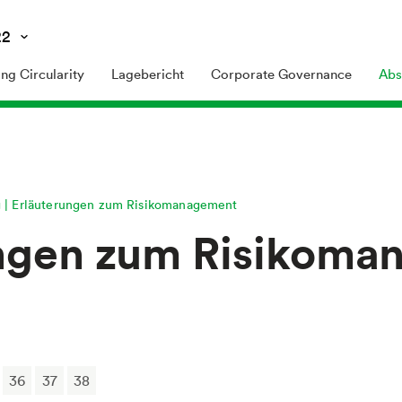
22
ng Circularity
Lagebericht
Corporate Governance
Abs
g
Erläuterungen zum Risikomanagement
ungen zum Risikoma
36
37
38