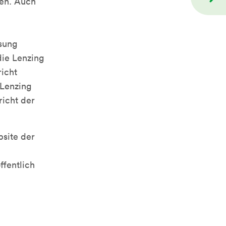
gen. Auch
ssung
die Lenzing
icht
 Lenzing
icht der
bsite der
ffentlich