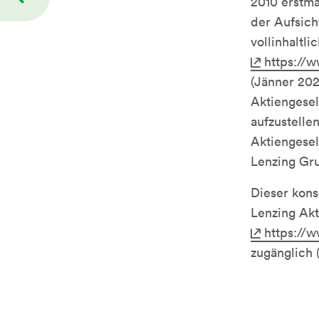
2010 erstma
der Aufsich
vollinhaltli
https://
(Jänner 202
Aktiengesel
aufzustelle
Aktiengesel
Lenzing Gr
Dieser kons
Lenzing Akt
https://
zugänglich